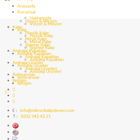
Anasayfa
Anasayfa
Kurumsal
Kurumsal
Hakkımızda
Hakkımızda
Vizyon & Misyon
Vizyon & Misyon
Kalıp
Kalıp
Plastik Kalıp
Plastik Kalıp
Metal Kalıp
Metal Kalıp
Şişirme Kalıp
Şişirme Kalıp
Ambalaj Kapakları
Ambalaj Kapakları
Ambalaj Kapakları
Ambalaj Kapakları
Ambalaj Ürünler
Ambalaj Ürünler
Ambalaj Ürünleri
Ambalaj Ürünleri
Referanslar
Referanslar
İletişim
İletişim
E :
info@mikronkalipdesen.com
T :
0332 342 42 21