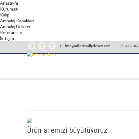
Anasayfa
Kurumsal
Kalıp
Ambalaj Kapakları
Ambalaj Ürünler
Referanslar
İletişim
E :
info@mikronkalipdesen.com
T :
0332 342 
Ürün ailemizi büyütüyoruz