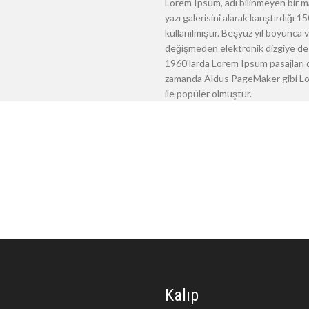
Lorem Ipsum, adı bilinmeyen bir m
yazı galerisini alarak karıştırdığı
kullanılmıştır. Beşyüz yıl boyunca
değişmeden elektronik dizgiye de 
1960'larda Lorem Ipsum pasajları d
zamanda Aldus PageMaker gibi Lore
ile popüler olmuştur.
Kalıp