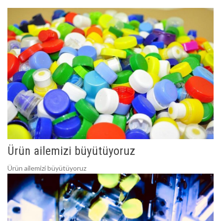
Ürün ailemizi büyütüyoruz
Ürün ailemizi büyütüyoruz