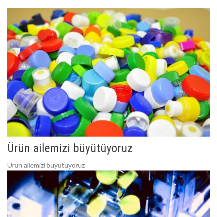
Ürün ailemizi büyütüyoruz
Ürün ailemizi büyütüyoruz