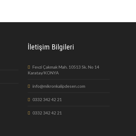
İletişim Bilgileri
Fevzi Çakmak Mah. 10513 Sk. No 14
Karatay/KONYA
info@mikronkalipdesen.com
0332 342 42 21
0332 342 42 21