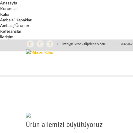
Anasayfa
Kurumsal
Kalıp
Ambalaj Kapakları
Ambalaj Ürünler
Referanslar
İletişim
E :
info@mikronkalipdesen.com
T :
0332 342 
Ürün ailemizi büyütüyoruz