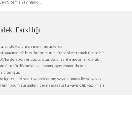
eb Sitemiz Yayınlandı...
deki Farklılığı
risinde kullanılan mıgır metinlerdir.
atbaacının bir hurufat numune kitabı oluşturmak üzere bir
 1500'lerden beri endüstri standardı sahte metinler olarak
 varlığını sürdürmekle kalmamış, aynı zamanda pek
sıçramıştır.
a içeren Letraset yapraklarının yayınlanması ile ve yakın
m Ipsum sürümleri içeren masaüstü yayıncılık yazılımları