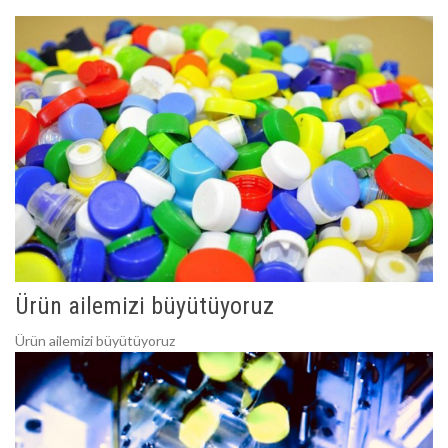
Ürün ailemizi büyütüyoruz
Ürün ailemizi büyütüyoruz