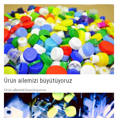
Ürün ailemizi büyütüyoruz
Ürün ailemizi büyütüyoruz