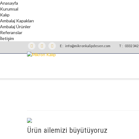
Anasayfa
Kurumsal
Kalıp
Ambalaj Kapakları
Ambalaj Ürünler
Referanslar
İletişim
E :
info@mikronkalipdesen.com
T :
0332 342 
Ürün ailemizi büyütüyoruz