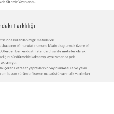
eb Sitemiz Yayınlandı...
deki Farklılığı
risinde kullanılan mıgır metinlerdir.
atbaacının bir hurufat numune kitabı oluşturmak üzere bir
 1500'lerden beri endüstri standardı sahte metinler olarak
 varlığını sürdürmekle kalmamış, aynı zamanda pek
sıçramıştır.
a içeren Letraset yapraklarının yayınlanması ile ve yakın
m Ipsum sürümleri içeren masaüstü yayıncılık yazılımları