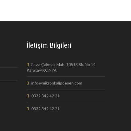
İletişim Bilgileri
Fevzi Çakmak Mah. 10513 Sk. No 14
Karatay/KONYA
info@mikronkalipdesen.com
0332 342 42 21
0332 342 42 21