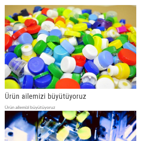
Ürün ailemizi büyütüyoruz
Ürün ailemizi büyütüyoruz