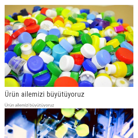
Ürün ailemizi büyütüyoruz
Ürün ailemizi büyütüyoruz