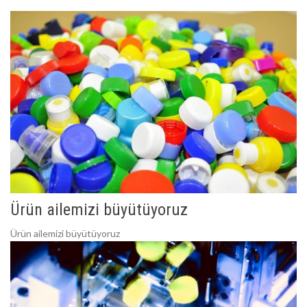
Ürün ailemizi büyütüyoruz
Ürün ailemizi büyütüyoruz