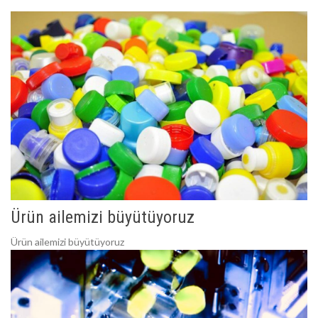
Ürün ailemizi büyütüyoruz
Ürün ailemizi büyütüyoruz