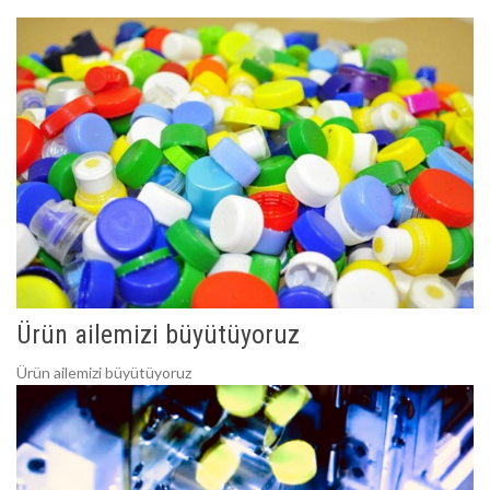
Ürün ailemizi büyütüyoruz
Ürün ailemizi büyütüyoruz