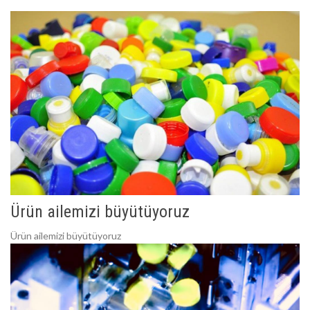
Ürün ailemizi büyütüyoruz
Ürün ailemizi büyütüyoruz