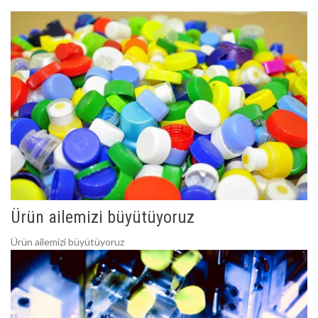
Ürün ailemizi büyütüyoruz
Ürün ailemizi büyütüyoruz