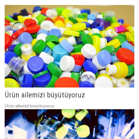
Ürün ailemizi büyütüyoruz
Ürün ailemizi büyütüyoruz