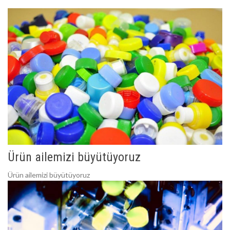
Ürün ailemizi büyütüyoruz
Ürün ailemizi büyütüyoruz