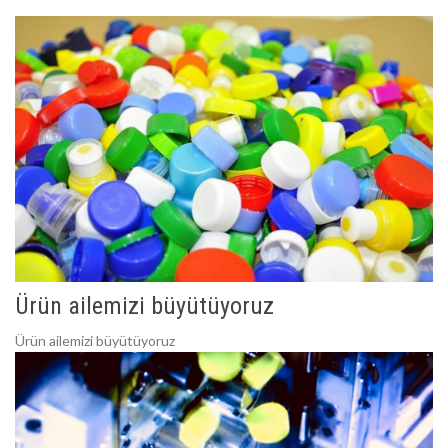
Ürün ailemizi büyütüyoruz
Ürün ailemizi büyütüyoruz