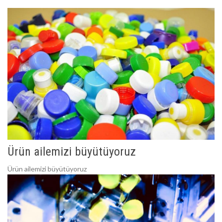
Ürün ailemizi büyütüyoruz
Ürün ailemizi büyütüyoruz