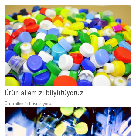
Ürün ailemizi büyütüyoruz
Ürün ailemizi büyütüyoruz