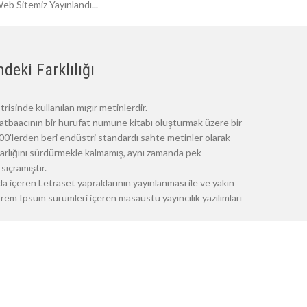
eb Sitemiz Yayınlandı...
deki Farklılığı
risinde kullanılan mıgır metinlerdir.
atbaacının bir hurufat numune kitabı oluşturmak üzere bir
 1500'lerden beri endüstri standardı sahte metinler olarak
 varlığını sürdürmekle kalmamış, aynı zamanda pek
sıçramıştır.
a içeren Letraset yapraklarının yayınlanması ile ve yakın
m Ipsum sürümleri içeren masaüstü yayıncılık yazılımları