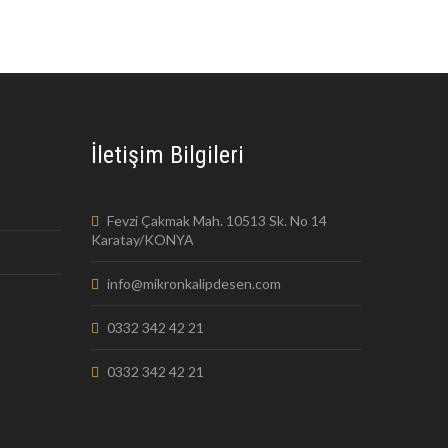
İletişim Bilgileri
Fevzi Çakmak Mah. 10513 Sk. No 14
Karatay/KONYA
info@mikronkalipdesen.com
0332 342 42 21
0332 342 42 21