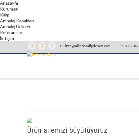
Anasayfa
Kurumsal
Kalıp
Ambalaj Kapakları
Ambalaj Ürünler
Referanslar
İletişim
E :
info@mikronkalipdesen.com
T :
0332 342 
Ürün ailemizi büyütüyoruz