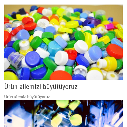
Ürün ailemizi büyütüyoruz
Ürün ailemizi büyütüyoruz