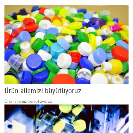
Ürün ailemizi büyütüyoruz
Ürün ailemizi büyütüyoruz