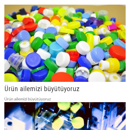
Ürün ailemizi büyütüyoruz
Ürün ailemizi büyütüyoruz