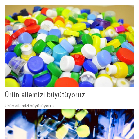
Ürün ailemizi büyütüyoruz
Ürün ailemizi büyütüyoruz