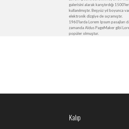
galerisini alarak karıştırdığı 1500'l
kullanılmıştır. Beşyüz yıl boyunca 
elektronik dizgiye de sıçramıştır.
1960'larda Lorem Ipsum pasajları da 
zamanda Aldus PageMaker gibi Lorem 
popüler olmuştur.
Kalıp