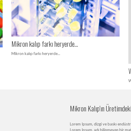
Mikron kalıp farkı heryerde...
Mikron kalıp farkı heryerde...
W
W
Mikron Kalıp'ın Üretimdeki 
Lorem Ipsum, dizgi ve baskı endüstris
Lorem Ipsum, adı bilinmeyen bir mat