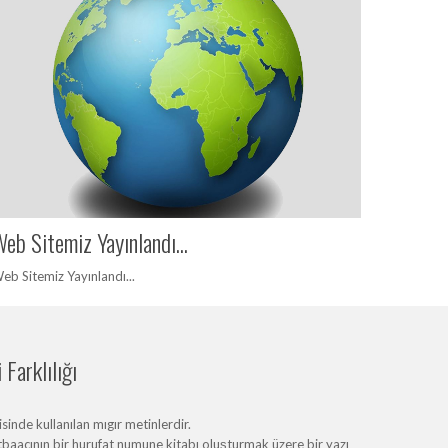
eb Sitemiz Yayınlandı...
eb Sitemiz Yayınlandı...
Farklılığı
inde kullanılan mıgır metinlerdir.
baacının bir hurufat numune kitabı oluşturmak üzere bir yazı