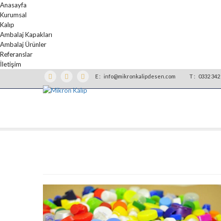
Anasayfa
Kurumsal
Kalıp
Ambalaj Kapakları
Ambalaj Ürünler
Referanslar
İletişim
E :
info@mikronkalipdesen.com
T :
0332 342 