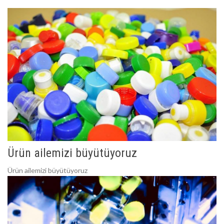
Ürün ailemizi büyütüyoruz
Ürün ailemizi büyütüyoruz