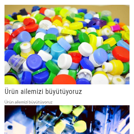
Ürün ailemizi büyütüyoruz
Ürün ailemizi büyütüyoruz