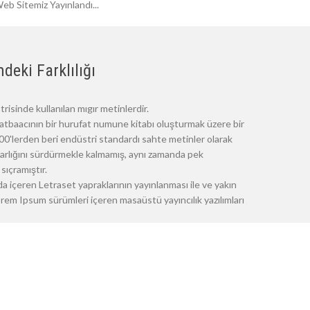
eb Sitemiz Yayınlandı...
deki Farklılığı
risinde kullanılan mıgır metinlerdir.
atbaacının bir hurufat numune kitabı oluşturmak üzere bir
 1500'lerden beri endüstri standardı sahte metinler olarak
 varlığını sürdürmekle kalmamış, aynı zamanda pek
sıçramıştır.
a içeren Letraset yapraklarının yayınlanması ile ve yakın
m Ipsum sürümleri içeren masaüstü yayıncılık yazılımları