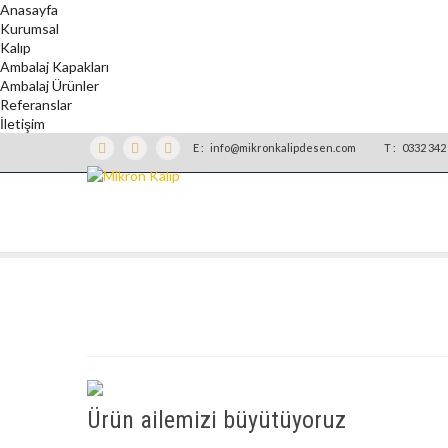
Anasayfa
Kurumsal
Kalıp
Ambalaj Kapakları
Ambalaj Ürünler
Referanslar
İletişim
E :
info@mikronkalipdesen.com
T :
0332 342 
Ürün ailemizi büyütüyoruz