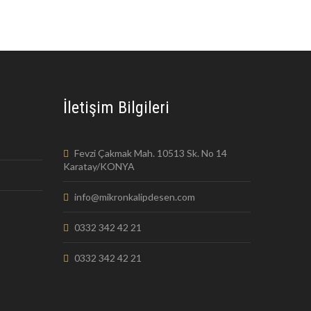
İletişim Bilgileri
Fevzi Çakmak Mah. 10513 Sk. No 14
Karatay/KONYA
info@mikronkalipdesen.com
0332 342 42 21
0332 342 42 21