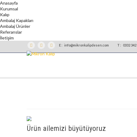
Anasayfa
Kurumsal
Kalıp
Ambalaj Kapakları
Ambalaj Ürünler
Referanslar
İletişim
E :
info@mikronkalipdesen.com
T :
0332 342 
Ürün ailemizi büyütüyoruz