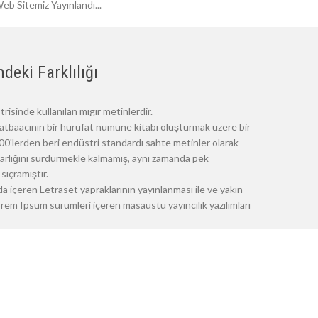
eb Sitemiz Yayınlandı...
deki Farklılığı
risinde kullanılan mıgır metinlerdir.
atbaacının bir hurufat numune kitabı oluşturmak üzere bir
 1500'lerden beri endüstri standardı sahte metinler olarak
 varlığını sürdürmekle kalmamış, aynı zamanda pek
sıçramıştır.
a içeren Letraset yapraklarının yayınlanması ile ve yakın
m Ipsum sürümleri içeren masaüstü yayıncılık yazılımları