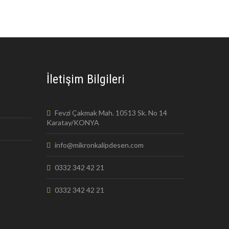
İletişim Bilgileri
Fevzi Çakmak Mah. 10513 Sk. No 14
Karatay/KONYA
info@mikronkalipdesen.com
0332 342 42 21
0332 342 42 21