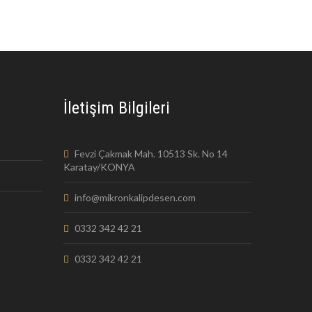
İletişim Bilgileri
Fevzi Çakmak Mah. 10513 Sk. No 14
Karatay/KONYA
info@mikronkalipdesen.com
0332 342 42 21
0332 342 42 21