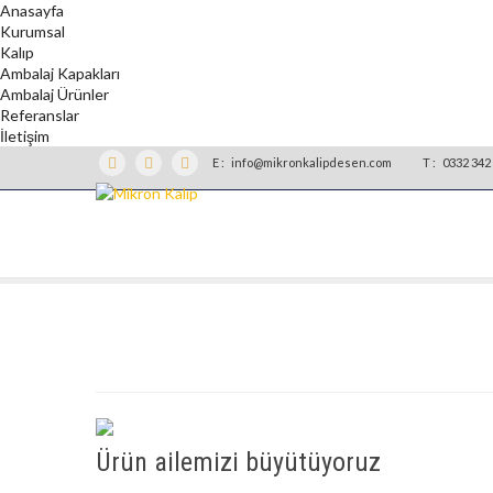
Anasayfa
Kurumsal
Kalıp
Ambalaj Kapakları
Ambalaj Ürünler
Referanslar
İletişim
E :
info@mikronkalipdesen.com
T :
0332 342 
Ürün ailemizi büyütüyoruz