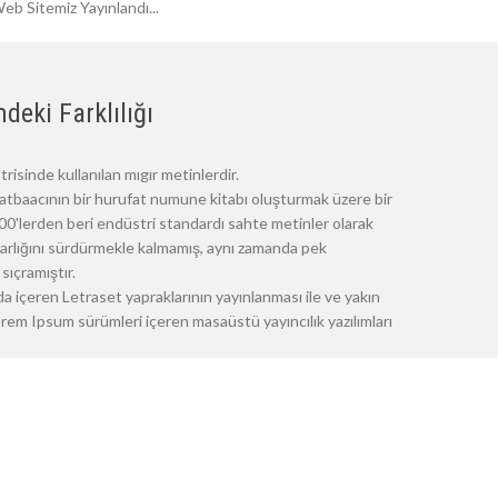
eb Sitemiz Yayınlandı...
deki Farklılığı
risinde kullanılan mıgır metinlerdir.
atbaacının bir hurufat numune kitabı oluşturmak üzere bir
 1500'lerden beri endüstri standardı sahte metinler olarak
 varlığını sürdürmekle kalmamış, aynı zamanda pek
sıçramıştır.
a içeren Letraset yapraklarının yayınlanması ile ve yakın
m Ipsum sürümleri içeren masaüstü yayıncılık yazılımları