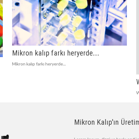
Mikron kalıp farkı heryerde...
Mikron kalıp farkı heryerde...
W
Mikron Kalıp'ın Üretim