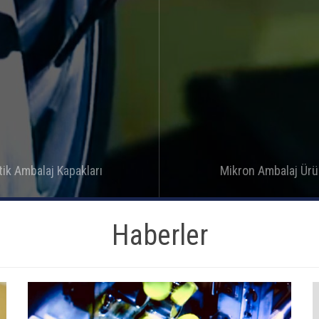
tik Ambalaj Kapakları
Mikron Ambalaj Ürü
Detay
Detay
Haberler