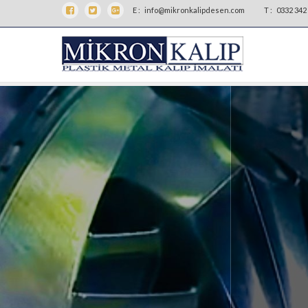
E :
info@mikronkalipdesen.com
T :
0332 342 