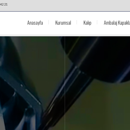
42 21
Anasayfa
Kurumsal
Kalıp
Ambalaj Kapakla