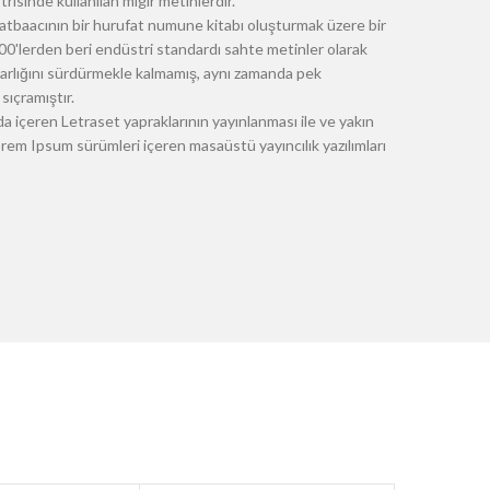
risinde kullanılan mıgır metinlerdir.
atbaacının bir hurufat numune kitabı oluşturmak üzere bir
 1500'lerden beri endüstri standardı sahte metinler olarak
 varlığını sürdürmekle kalmamış, aynı zamanda pek
sıçramıştır.
a içeren Letraset yapraklarının yayınlanması ile ve yakın
m Ipsum sürümleri içeren masaüstü yayıncılık yazılımları