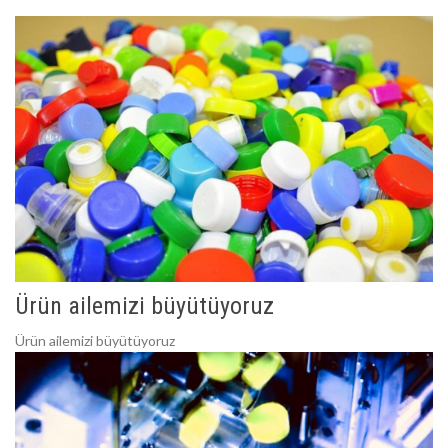
Ürün ailemizi büyütüyoruz
Ürün ailemizi büyütüyoruz