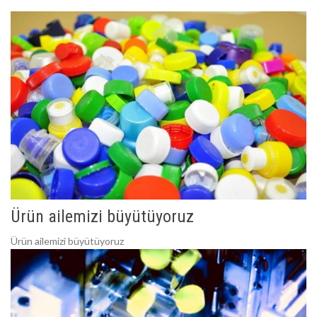
Ürün ailemizi büyütüyoruz
Ürün ailemizi büyütüyoruz