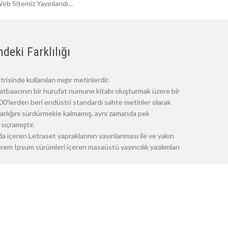
eb Sitemiz Yayınlandı...
deki Farklılığı
risinde kullanılan mıgır metinlerdir.
atbaacının bir hurufat numune kitabı oluşturmak üzere bir
 1500'lerden beri endüstri standardı sahte metinler olarak
 varlığını sürdürmekle kalmamış, aynı zamanda pek
sıçramıştır.
a içeren Letraset yapraklarının yayınlanması ile ve yakın
m Ipsum sürümleri içeren masaüstü yayıncılık yazılımları