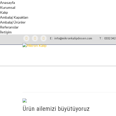
Anasayfa
Kurumsal
Kalıp
Ambalaj Kapakları
Ambalaj Ürünler
Referanslar
İletişim
E :
info@mikronkalipdesen.com
T :
0332 342 
Ürün ailemizi büyütüyoruz