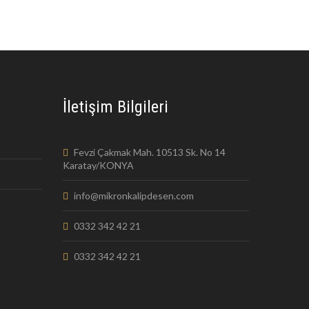
İletişim Bilgileri
Fevzi Çakmak Mah. 10513 Sk. No 14
Karatay/KONYA
info@mikronkalipdesen.com
0332 342 42 21
0332 342 42 21