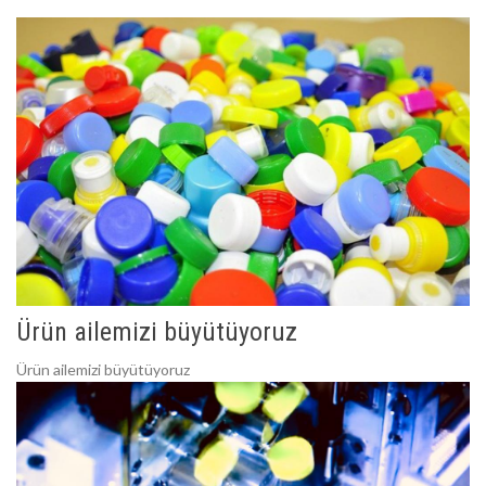
Ürün ailemizi büyütüyoruz
Ürün ailemizi büyütüyoruz