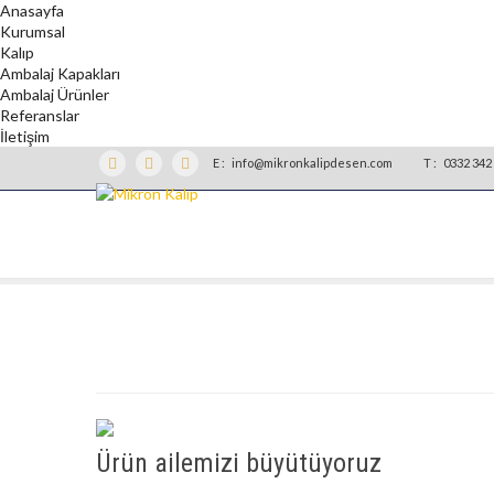
Anasayfa
Kurumsal
Kalıp
Ambalaj Kapakları
Ambalaj Ürünler
Referanslar
İletişim
E :
info@mikronkalipdesen.com
T :
0332 342 
Ürün ailemizi büyütüyoruz