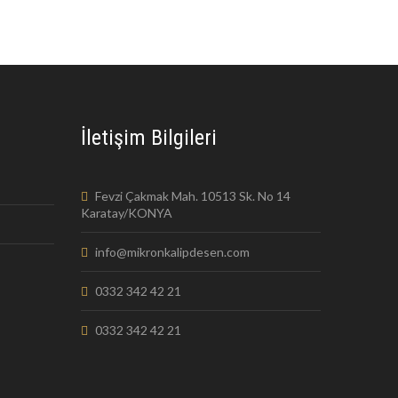
İletişim Bilgileri
Fevzi Çakmak Mah. 10513 Sk. No 14
Karatay/KONYA
info@mikronkalipdesen.com
0332 342 42 21
0332 342 42 21