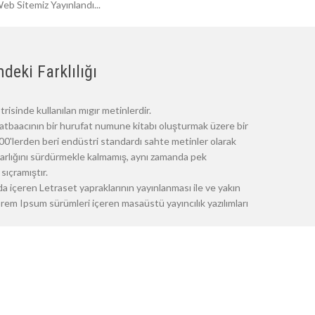
eb Sitemiz Yayınlandı...
deki Farklılığı
risinde kullanılan mıgır metinlerdir.
atbaacının bir hurufat numune kitabı oluşturmak üzere bir
 1500'lerden beri endüstri standardı sahte metinler olarak
 varlığını sürdürmekle kalmamış, aynı zamanda pek
sıçramıştır.
a içeren Letraset yapraklarının yayınlanması ile ve yakın
m Ipsum sürümleri içeren masaüstü yayıncılık yazılımları