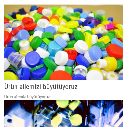
Ürün ailemizi büyütüyoruz
Ürün ailemizi büyütüyoruz