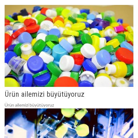
Ürün ailemizi büyütüyoruz
Ürün ailemizi büyütüyoruz