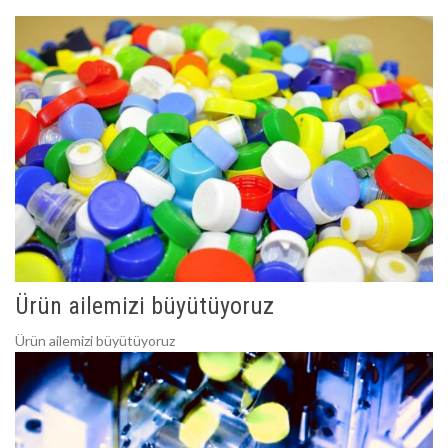
Ürün ailemizi büyütüyoruz
Ürün ailemizi büyütüyoruz