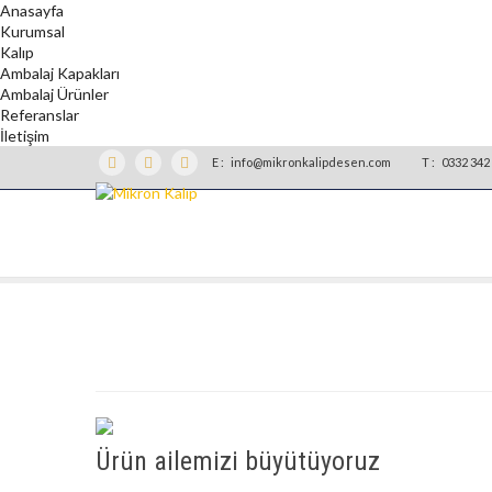
Anasayfa
Kurumsal
Kalıp
Ambalaj Kapakları
Ambalaj Ürünler
Referanslar
İletişim
E :
info@mikronkalipdesen.com
T :
0332 342 
Ürün ailemizi büyütüyoruz