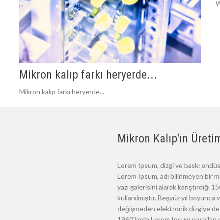
W
Mikron kalıp farkı heryerde...
Mikron kalıp farkı heryerde...
Mikron Kalıp'ın Üretim
Lorem Ipsum, dizgi ve baskı endüst
Lorem Ipsum, adı bilinmeyen bir m
yazı galerisini alarak karıştırdığı
kullanılmıştır. Beşyüz yıl boyunca
değişmeden elektronik dizgiye de 
1960'larda Lorem Ipsum pasajları d