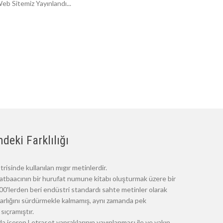
eb Sitemiz Yayınlandı...
deki Farklılığı
risinde kullanılan mıgır metinlerdir.
atbaacının bir hurufat numune kitabı oluşturmak üzere bir
 1500'lerden beri endüstri standardı sahte metinler olarak
 varlığını sürdürmekle kalmamış, aynı zamanda pek
sıçramıştır.
a içeren Letraset yapraklarının yayınlanması ile ve yakın