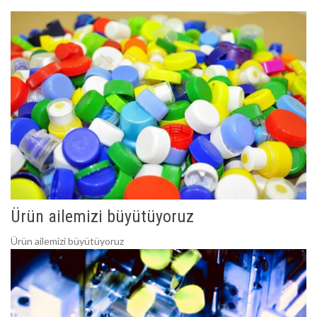
Ürün ailemizi büyütüyoruz
Ürün ailemizi büyütüyoruz