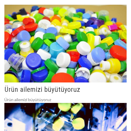
Ürün ailemizi büyütüyoruz
Ürün ailemizi büyütüyoruz