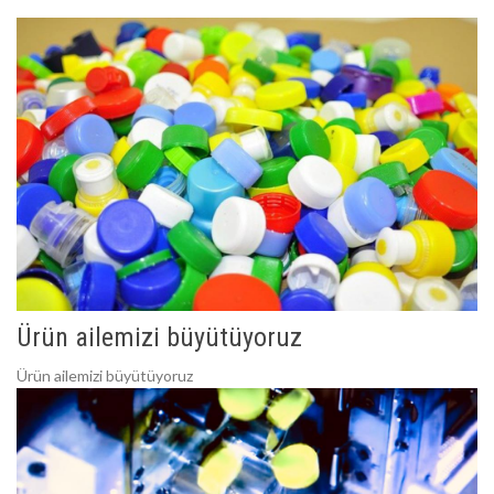
Ürün ailemizi büyütüyoruz
Ürün ailemizi büyütüyoruz