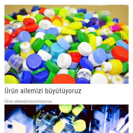
Ürün ailemizi büyütüyoruz
Ürün ailemizi büyütüyoruz