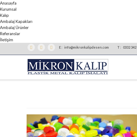
Anasayfa
Kurumsal
Kalıp
Ambalaj Kapakları
Ambalaj Ürünler
Referanslar
İletişim
E :
info@mikronkalipdesen.com
T :
0332 342 