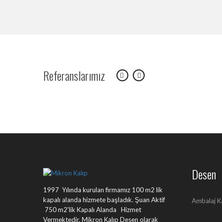
Referanslarımız
Desen
1997 Yılında kurulan firmamız 100 m2 lik
kapalı alanda hizmete başladık. Şuan Aktif
Ambalaj K
750 m2'lik Kapalı Alanda Hizmet
Vermektedir. Mikron Kalıp Desen olarak