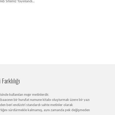
eb Sitemiz Yayınlandı...
Farklılığı
inde kullanılan mıgır metinlerdir.
baacının bir hurufat numune kitabı oluşturmak üzere bir yazı
erden beri endüstri standardı sahte metinler olarak
varlığını sürdürmekle kalmamış, aynı zamanda pek değişmeden