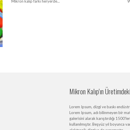
Mikron kalıp farkı heryerde...
W
Mikron Kalıp'ın Üretimdeki 
Lorem Ipsum, dizgi ve baskı endüstris
Lorem Ipsum, adı bilinmeyen bir mat
galerisini alarak karıştırdığı 1500'l
kullanılmıştır. Beşyüz yıl boyunca 
elektronik dizgiye de sıçramıştır.