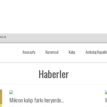
42 21
Anasayfa
Kurumsal
Kalıp
Ambalaj Kapakla
Haberler
Mikron kalıp farkı heryerde...
W