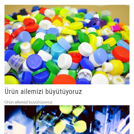
Ürün ailemizi büyütüyoruz
Ürün ailemizi büyütüyoruz