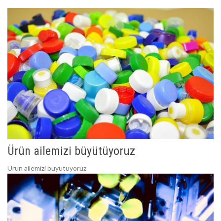
Ürün ailemizi büyütüyoruz
Ürün ailemizi büyütüyoruz