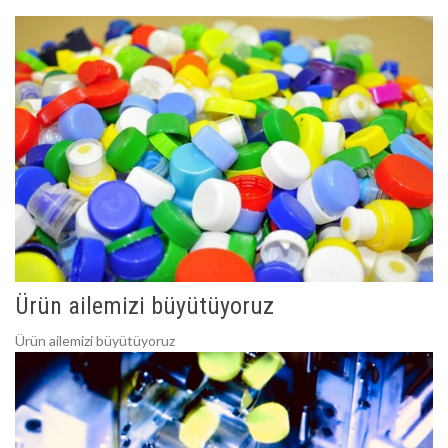
Ürün ailemizi büyütüyoruz
Ürün ailemizi büyütüyoruz