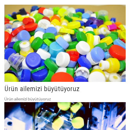
Ürün ailemizi büyütüyoruz
Ürün ailemizi büyütüyoruz